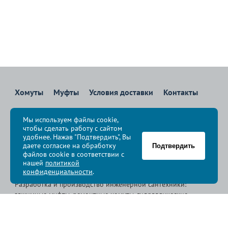
Хомуты
Муфты
Условия доставки
Контакты
8 800 700-83-36
Мы используем файлы cookie,
Звоните бесплатно с 08:00 до 17:00 по Москве
чтобы сделать работу с сайтом
политика конфиденциальности
удобнее. Нажав "Подтвердить", Вы
даете согласие на обработку
Подтвердить
файлов cookie в соответствии с
© Группа компаний «
Сансфера
», 2009-2026
нашей
политикой
конфиденциальности
.
Разработка и производство инженерной сантехники:
зажимные муфты, ремонтные хомуты, гидравлические
хомуты, свертные хомуты, врезные хомуты.