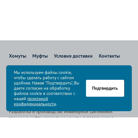
Хомуты
Муфты
Условия доставки
Контакты
8 800 700-83-36
Мы используем файлы cookie,
Звоните бесплатно с 08:00 до 17:00 по Москве
чтобы сделать работу с сайтом
политика конфиденциальности
удобнее. Нажав "Подтвердить", Вы
даете согласие на обработку
Подтвердить
файлов cookie в соответствии с
© Группа компаний «
Сансфера
», 2009-2026
нашей
политикой
конфиденциальности
.
Разработка и производство инженерной сантехники:
зажимные муфты, ремонтные хомуты, гидравлические
хомуты, свертные хомуты, врезные хомуты.