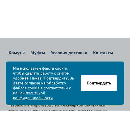
Хомуты
Муфты
Условия доставки
Контакты
8 800 700-83-36
Мы используем файлы cookie,
Звоните бесплатно с 08:00 до 17:00 по Москве
чтобы сделать работу с сайтом
политика конфиденциальности
удобнее. Нажав "Подтвердить", Вы
даете согласие на обработку
Подтвердить
файлов cookie в соответствии с
© Группа компаний «
Сансфера
», 2009-2026
нашей
политикой
конфиденциальности
.
Разработка и производство инженерной сантехники:
зажимные муфты, ремонтные хомуты, гидравлические
хомуты, свертные хомуты, врезные хомуты.