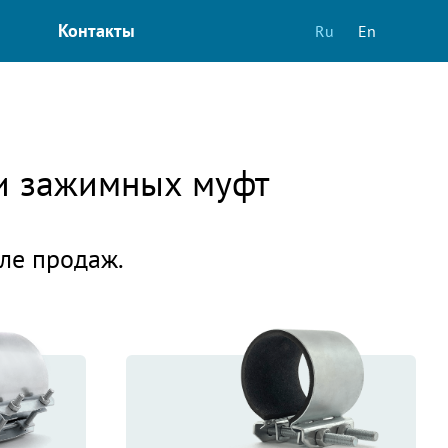
Контакты
Ru
En
 и зажимных муфт
еле продаж.