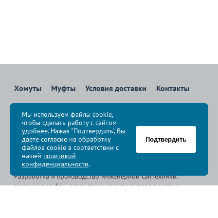
Хомуты
Муфты
Условия доставки
Контакты
8 800 700-83-36
Мы используем файлы cookie,
Звоните бесплатно с 08:00 до 17:00 по Москве
чтобы сделать работу с сайтом
политика конфиденциальности
удобнее. Нажав "Подтвердить", Вы
даете согласие на обработку
Подтвердить
файлов cookie в соответствии с
© Группа компаний «
Сансфера
», 2009-2026
нашей
политикой
конфиденциальности
.
Разработка и производство инженерной сантехники:
зажимные муфты, ремонтные хомуты, гидравлические
хомуты, свертные хомуты, врезные хомуты.