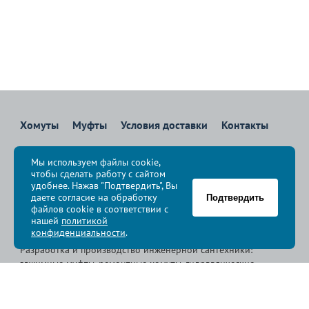
Хомуты
Муфты
Условия доставки
Контакты
8 800 700-83-36
Мы используем файлы cookie,
Звоните бесплатно с 08:00 до 17:00 по Москве
чтобы сделать работу с сайтом
политика конфиденциальности
удобнее. Нажав "Подтвердить", Вы
даете согласие на обработку
Подтвердить
файлов cookie в соответствии с
© Группа компаний «
Сансфера
», 2009-2026
нашей
политикой
конфиденциальности
.
Разработка и производство инженерной сантехники:
зажимные муфты, ремонтные хомуты, гидравлические
хомуты, свертные хомуты, врезные хомуты.