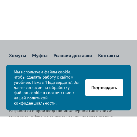
Хомуты
Муфты
Условия доставки
Контакты
8 800 700-83-36
Мы используем файлы cookie,
Звоните бесплатно с 08:00 до 17:00 по Москве
чтобы сделать работу с сайтом
политика конфиденциальности
удобнее. Нажав "Подтвердить", Вы
даете согласие на обработку
Подтвердить
файлов cookie в соответствии с
© Группа компаний «
Сансфера
», 2009-2026
нашей
политикой
конфиденциальности
.
Разработка и производство инженерной сантехники:
зажимные муфты, ремонтные хомуты, гидравлические
хомуты, свертные хомуты, врезные хомуты.