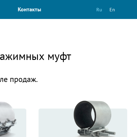
Контакты
Ru
En
 зажимных муфт
еле продаж.