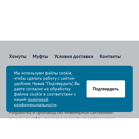
Хомуты
Муфты
Условия доставки
Контакты
8 800 700-83-36
Мы используем файлы cookie,
Звоните бесплатно с 08:00 до 17:00 по Москве
чтобы сделать работу с сайтом
политика конфиденциальности
удобнее. Нажав "Подтвердить", Вы
даете согласие на обработку
Подтвердить
файлов cookie в соответствии с
© Группа компаний «
Сансфера
», 2009-2026
нашей
политикой
конфиденциальности
.
Разработка и производство инженерной сантехники:
зажимные муфты, ремонтные хомуты, гидравлические
хомуты, свертные хомуты, врезные хомуты.