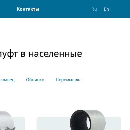
Контакты
Ru
En
муфт в населенные
славец
Обнинск
Перемышль