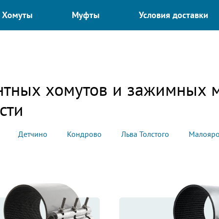
Хомуты
Муфты
Условия доставки
нтных хомутов и зажимных 
сти
Детчино
Кондрово
Льва Толстого
Малояро