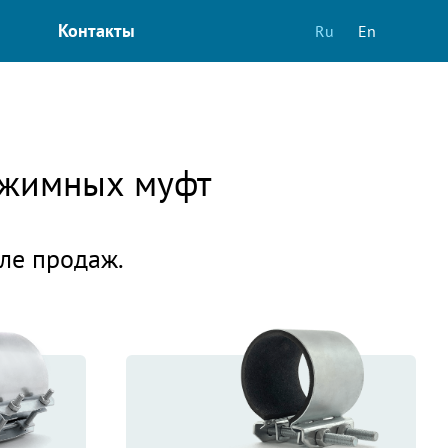
Контакты
Ru
En
зажимных муфт
еле продаж.